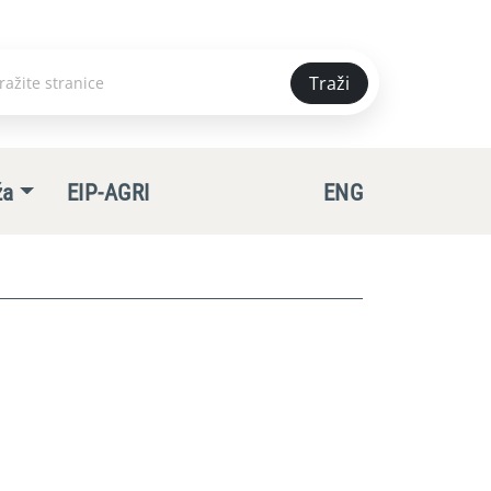
Traži
e
ža
EIP-AGRI
ENG