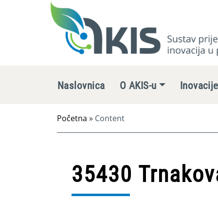
Naslovnica
O AKIS-u
Inovacij
Početna
»
Content
35430 Trnakov