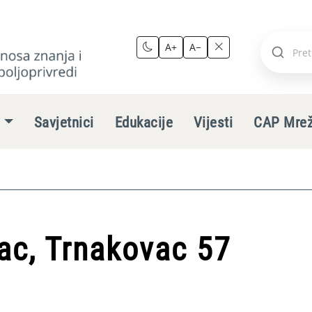
A+
A−
Pretraži
stranic
e
Savjetnici
Edukacije
Vijesti
CAP Mre
ac, Trnakovac 57