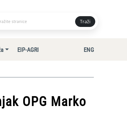
Traži
e
ža
EIP-AGRI
ENG
ćnjak OPG Marko