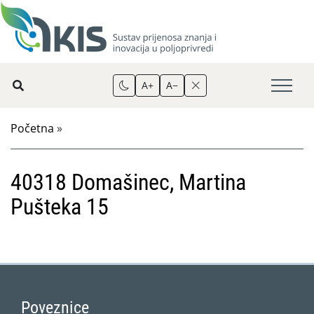
A+
A−
Početna
»
40318 Domašinec, Martina
Pušteka 15
Poveznice