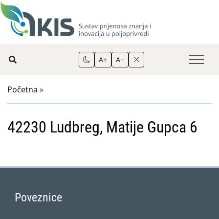
A+
A−
Početna
»
42230 Ludbreg, Matije Gupca 6
Poveznice