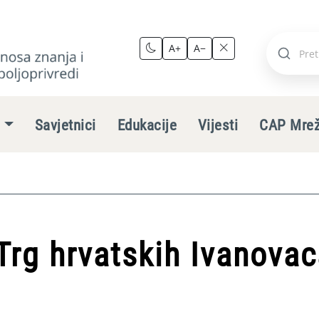
A+
A−
Pretraži
stranic
e
Savjetnici
Edukacije
Vijesti
CAP Mre
Trg hrvatskih Ivanova