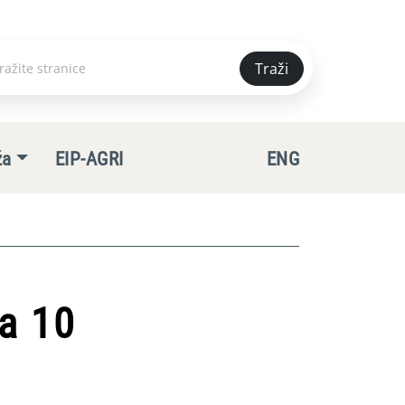
Traži
e
ža
EIP-AGRI
ENG
ca 10