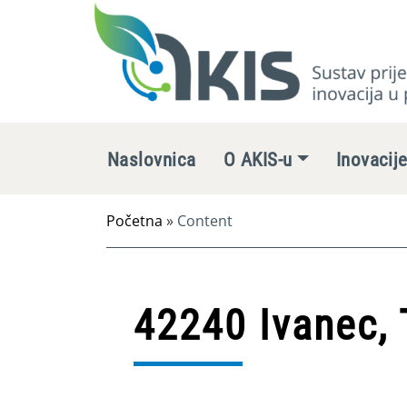
Naslovnica
O AKIS-u
Inovacij
Početna
»
Content
42240 Ivanec, 