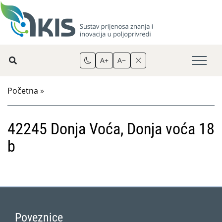
A+
A−
Početna
»
42245 Donja Voća, Donja voća 18
b
Poveznice