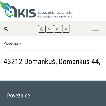
A+
A−
Početna
»
43212 Domankuš, Domankuš 44,
Poveznice