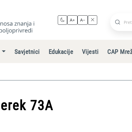
A+
A−
Pretraži
stranic
e
Savjetnici
Edukacije
Vijesti
CAP Mre
Berek 73A