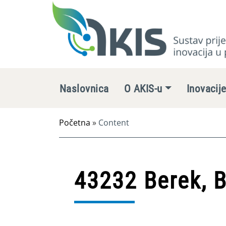
Naslovnica
O AKIS-u
Inovacij
Početna
»
Content
43232 Berek, 