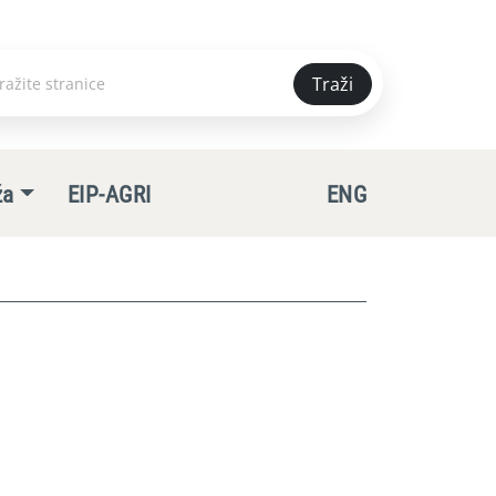
Traži
e
ža
EIP-AGRI
ENG