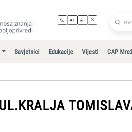
A+
A−
Pretraži
stranic
e
Savjetnici
Edukacije
Vijesti
CAP Mre
 UL.KRALJA TOMISLAV