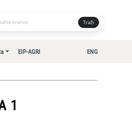
Traži
e
ža
EIP-AGRI
ENG
A 1