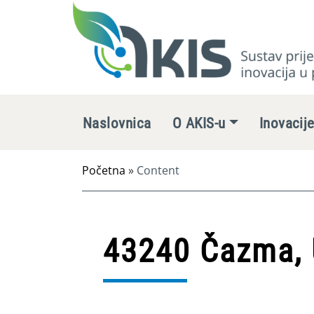
Naslovnica
O AKIS-u
Inovacij
Početna
»
Content
43240 Čazma,