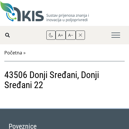
A+
A−
Početna
»
43506 Donji Sređani, Donji
Sređani 22
Poveznice