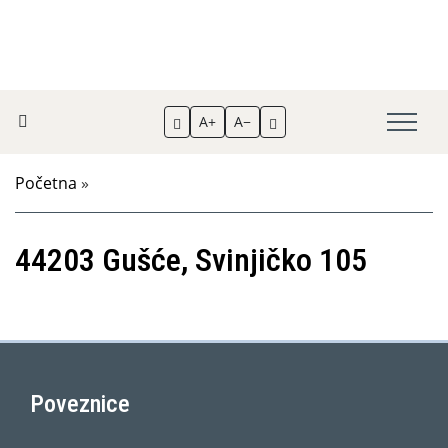
A+
A−
Početna
»
44203 Gušće, Svinjičko 105
Poveznice