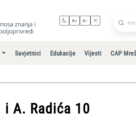
A+
A−
Pretraži
stranic
e
Savjetnici
Edukacije
Vijesti
CAP Mre
 i A. Radića 10