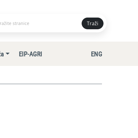
Traži
e
ža
EIP-AGRI
ENG