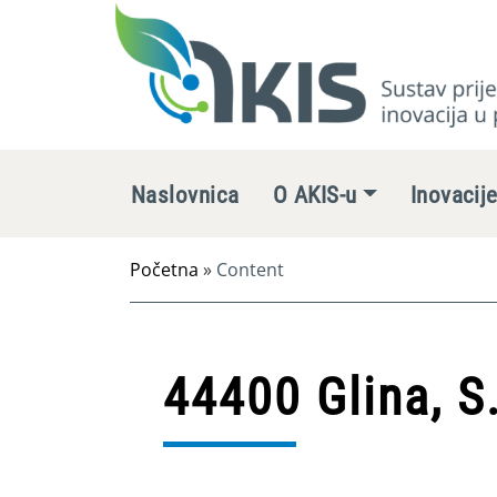
Naslovnica
O AKIS-u
Inovacij
Početna
»
Content
44400 Glina, S.