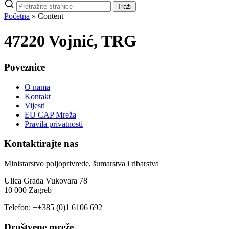
Pretraži
Traži
stranice
Početna
»
Content
47220 Vojnić, TRG
Poveznice
O nama
Kontakt
Vijesti
EU CAP Mreža
Pravila privatnosti
Kontaktirajte nas
Ministarstvo poljoprivrede, šumarstva i ribarstva
Ulica Grada Vukovara 78
10 000 Zagreb
Telefon: ++385 (0)1 6106 692
Društvene mreže