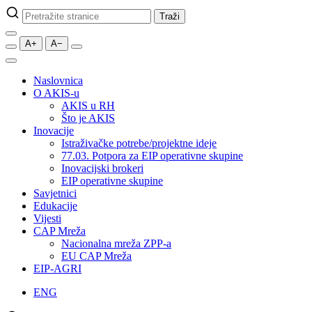
Pretraži
Traži
stranice
A+
A−
Naslovnica
O AKIS-u
AKIS u RH
Što je AKIS
Inovacije
Istraživačke potrebe/projektne ideje
77.03. Potpora za EIP operativne skupine
Inovacijski brokeri
EIP operativne skupine
Savjetnici
Edukacije
Vijesti
CAP Mreža
Nacionalna mreža ZPP-a
EU CAP Mreža
EIP-AGRI
ENG