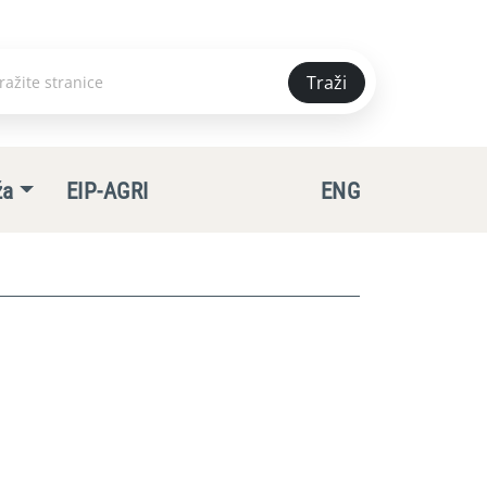
Traži
e
ža
EIP-AGRI
ENG