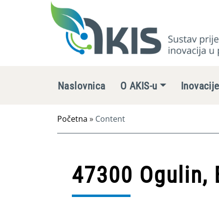
Naslovnica
O AKIS-u
Inovacij
Početna
»
Content
47300 Ogulin,