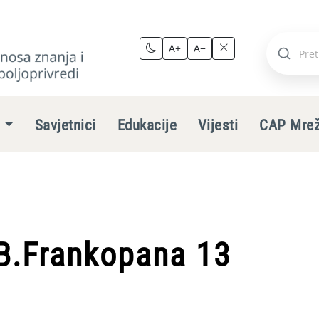
A+
A−
Pretraži
stranic
e
Savjetnici
Edukacije
Vijesti
CAP Mre
 B.Frankopana 13