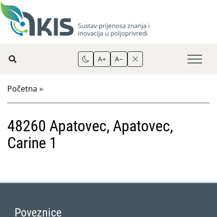
A+
A−
Početna
»
48260 Apatovec, Apatovec,
Carine 1
Poveznice