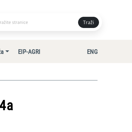
Traži
e
ža
EIP-AGRI
ENG
14a