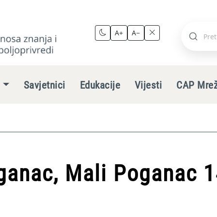
A+
A−
Pretraži
stranic
e
Savjetnici
Edukacije
Vijesti
CAP Mre
ganac, Mali Poganac 