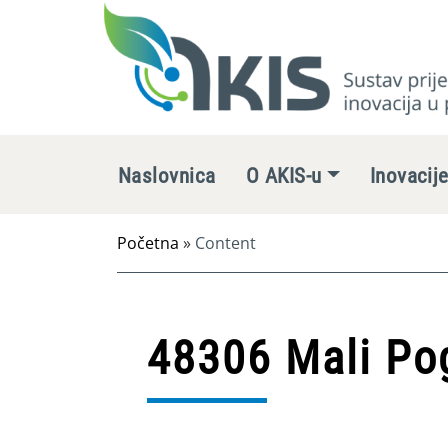
Naslovnica
O AKIS-u
Inovacij
Početna
»
Content
48306 Mali Po