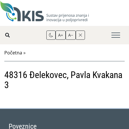
A+
A−
Početna
»
48316 Đelekovec, Pavla Kvakana
3
Poveznice