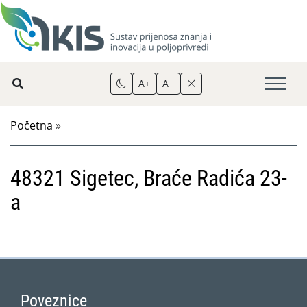
A+
A−
Početna
»
48321 Sigetec, Braće Radića 23-
a
Poveznice