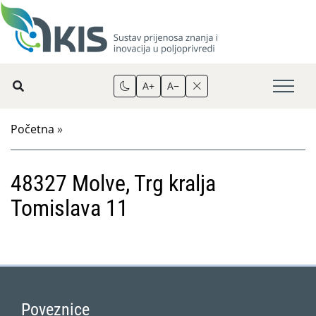
A+
A−
Početna
»
48327 Molve, Trg kralja
Tomislava 11
Poveznice