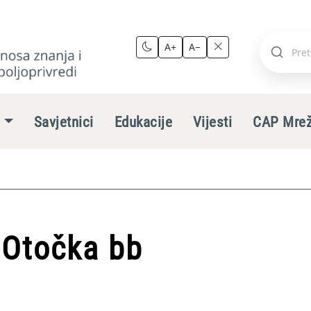
A+
A−
Pretraži
stranic
e
Savjetnici
Edukacije
Vijesti
CAP Mre
 Otočka bb