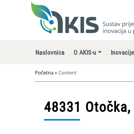
Naslovnica
O AKIS-u
Inovacij
Početna
»
Content
48331 Otočka,