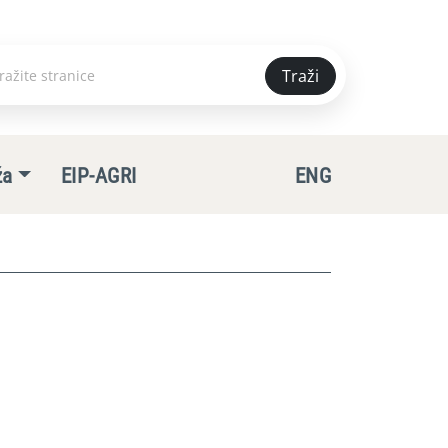
Traži
e
ža
EIP-AGRI
ENG