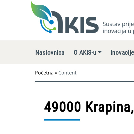
Naslovnica
O AKIS-u
Inovacij
Početna
»
Content
49000 Krapina,