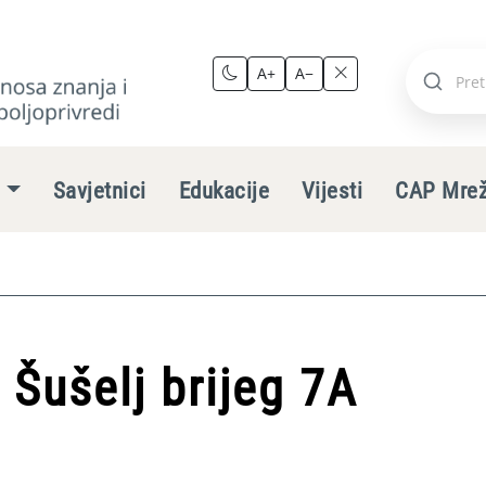
A+
A−
Pretraži
stranic
e
Savjetnici
Edukacije
Vijesti
CAP Mre
 Šušelj brijeg 7A