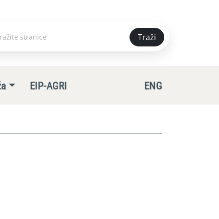
Traži
e
ža
EIP-AGRI
ENG