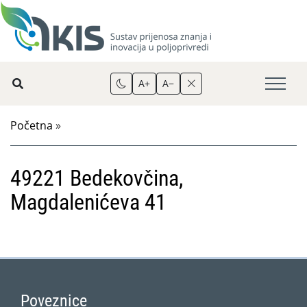
A+
A−
Početna
»
49221 Bedekovčina,
Magdalenićeva 41
Poveznice