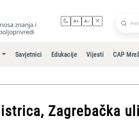
A+
A−
Pretraži
stranic
e
Savjetnici
Edukacije
Vijesti
CAP Mre
istrica, Zagrebačka ul