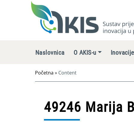
Naslovnica
O AKIS-u
Inovacij
Početna
»
Content
49246 Marija B