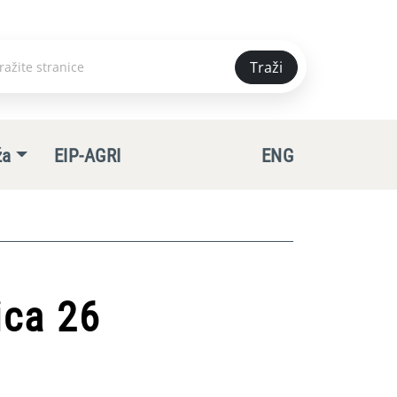
Traži
e
ža
EIP-AGRI
ENG
ica 26