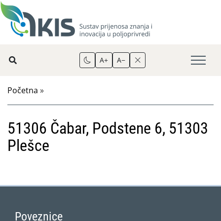
A+
A−
Početna
»
51306 Čabar, Podstene 6, 51303
Plešce
Poveznice