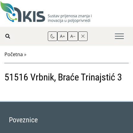
A+
A−
Početna
»
51516 Vrbnik, Braće Trinajstić 3
Poveznice