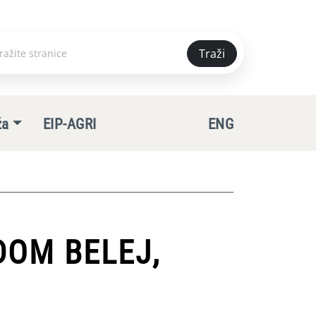
Traži
e
ža
EIP-AGRI
ENG
DOM BELEJ,