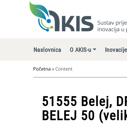
Naslovnica
O AKIS-u
Inovacij
Početna
»
Content
51555 Belej,
BELEJ 50 (veli