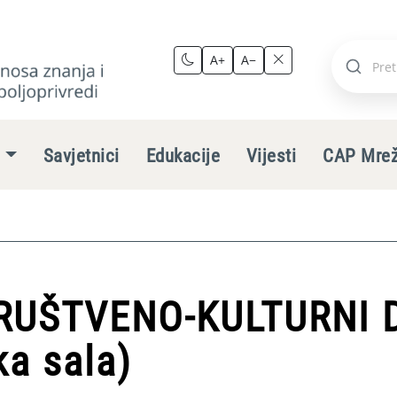
A+
A−
Pretraži
stranic
e
Savjetnici
Edukacije
Vijesti
CAP Mre
 DRUŠTVENO-KULTURNI 
ka sala)