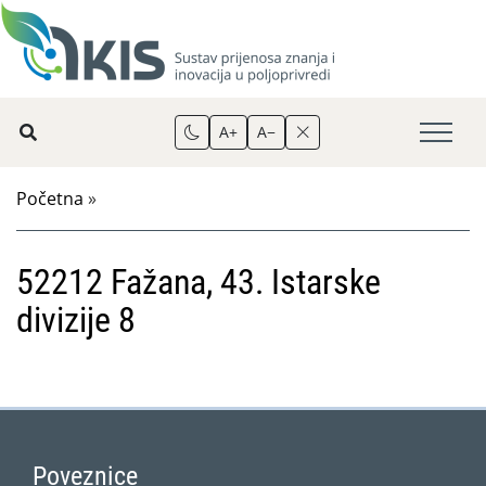
A+
A−
Početna
»
52212 Fažana, 43. Istarske
divizije 8
Poveznice