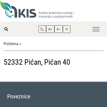
A+
A−
Početna
»
52332 Pićan, Pićan 40
Poveznice