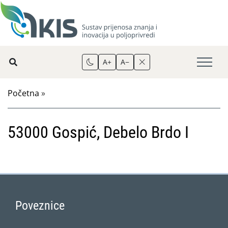
A+
A−
Početna
»
53000 Gospić, Debelo Brdo I
Poveznice