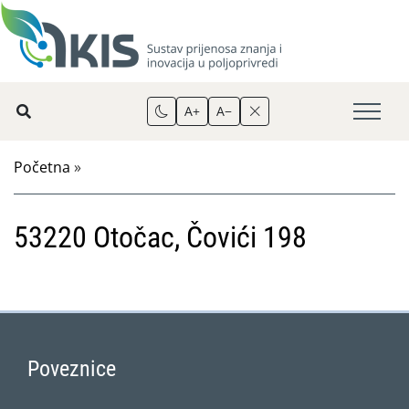
A+
A−
Početna
»
53220 Otočac, Čovići 198
Poveznice