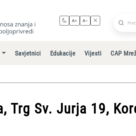
A+
A−
Pretraži
stranic
e
Savjetnici
Edukacije
Vijesti
CAP Mre
, Trg Sv. Jurja 19, Kor