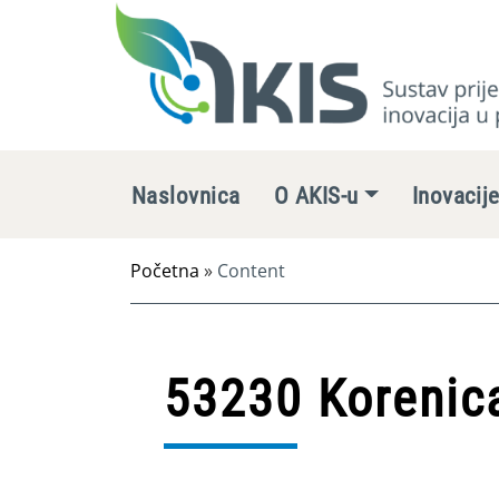
Naslovnica
O AKIS-u
Inovacij
Početna
»
Content
53230 Korenica