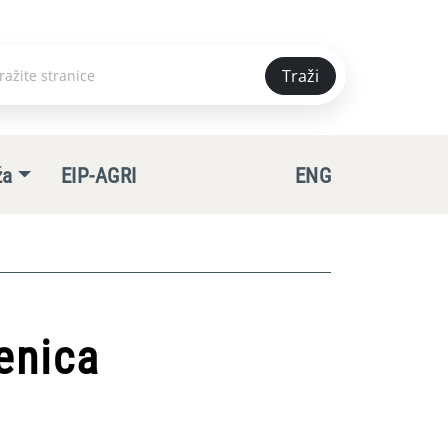
Traži
e
ža
EIP-AGRI
ENG
enica