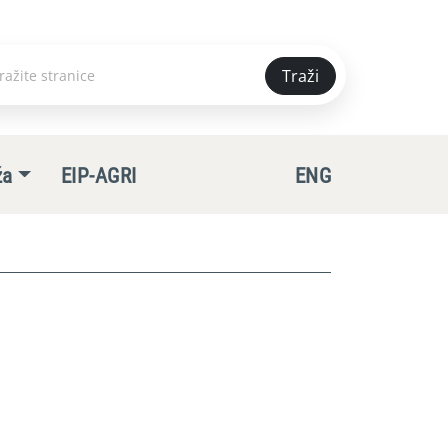
Traži
e
ža
EIP-AGRI
ENG