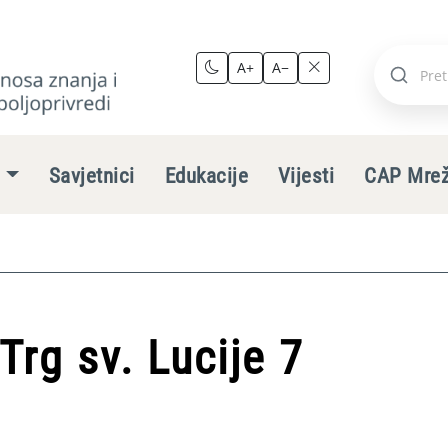
A+
A−
Pretraži
stranic
e
Savjetnici
Edukacije
Vijesti
CAP Mre
Trg sv. Lucije 7