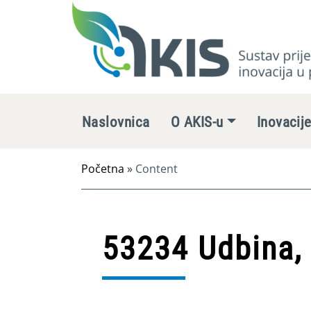
Naslovnica
O AKIS-u
Inovacij
Početna
»
Content
53234 Udbina, 