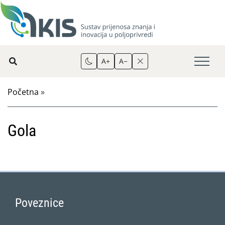
A+
A−
Početna
»
Gola
Poveznice