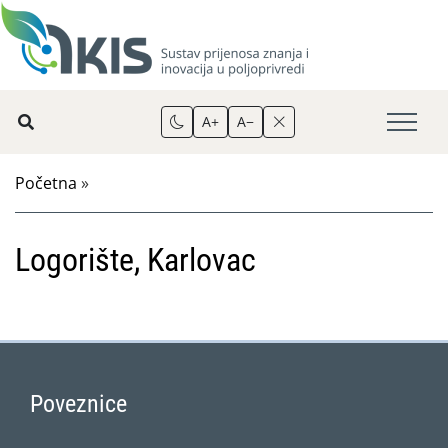
A+
A−
Početna
»
Logorište, Karlovac
Poveznice