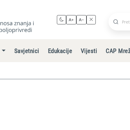
A+
A−
Pretraži
stranic
e
Savjetnici
Edukacije
Vijesti
CAP Mre