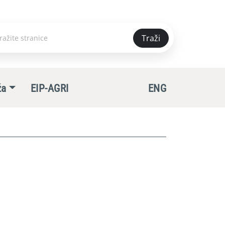
Traži
e
ža
EIP-AGRI
ENG