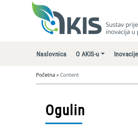
Naslovnica
O AKIS-u
Inovacij
Početna
»
Content
Ogulin