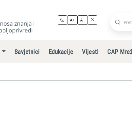
A+
A−
Pretraži
stranic
e
Savjetnici
Edukacije
Vijesti
CAP Mre