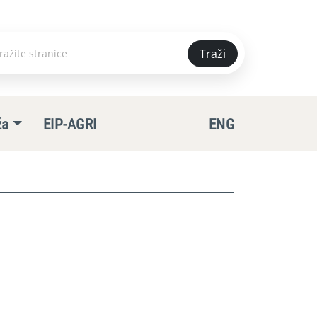
Traži
e
ža
EIP-AGRI
ENG