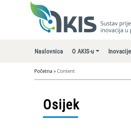
Naslovnica
O AKIS-u
Inovacij
Početna
»
Content
Osijek