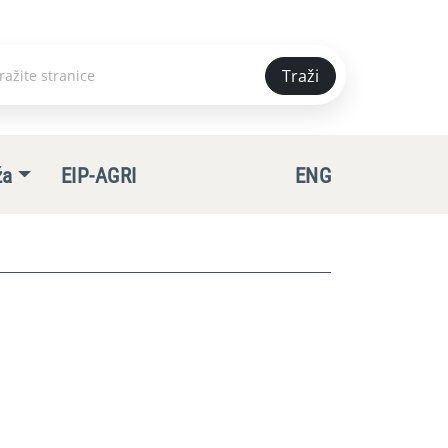
Traži
e
ža
EIP-AGRI
ENG