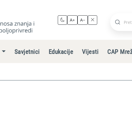
A+
A−
Pretraži
stranic
e
Savjetnici
Edukacije
Vijesti
CAP Mre