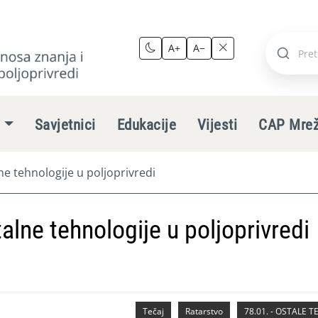
A+
A−
Pretraži
stranic
e
Savjetnici
Edukacije
Vijesti
CAP Mre
alne tehnologije u poljoprivredi
italne tehnologije u poljoprivredi
Tečaj
Ratarstvo
78.01. - OSTALE 