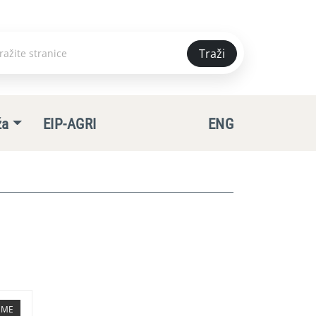
Traži
e
ža
EIP-AGRI
ENG
TEME