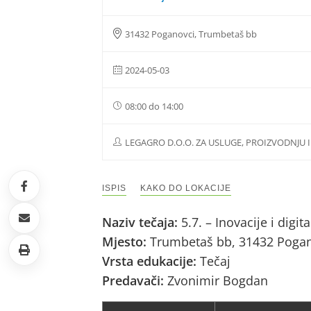
31432 Poganovci, Trumbetaš bb
2024-05-03
08:00 do 14:00
LEGAGRO D.O.O. ZA USLUGE, PROIZVODNJU 
ISPIS
KAKO DO LOKACIJE
Naziv tečaja:
5.7. – Inovacije i digi
Mjesto:
Trumbetaš bb, 31432 Poga
Vrsta edukacije:
Tečaj
Predavači:
Zvonimir Bogdan