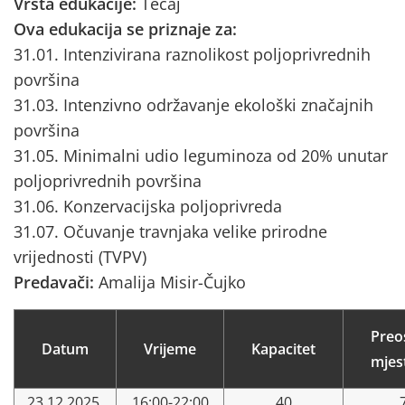
Vrsta edukacije:
Tečaj
Ova edukacija se priznaje za:
31.01. Intenzivirana raznolikost poljoprivrednih
površina
31.03. Intenzivno održavanje ekološki značajnih
površina
31.05. Minimalni udio leguminoza od 20% unutar
poljoprivrednih površina
31.06. Konzervacijska poljoprivreda
31.07. Očuvanje travnjaka velike prirodne
vrijednosti (TVPV)
Predavači:
Amalija Misir-Čujko
Preo
Datum
Vrijeme
Kapacitet
mjes
23.12.2025.
16:00-22:00
40