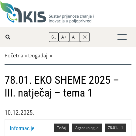
A+
A−
Početna
»
Događaji
»
78.01. EKO SHEME 2025 –
III. natječaj – tema 1
10.12.2025.
Informacije
Tečaj
Agroekologija
78.01. - 1