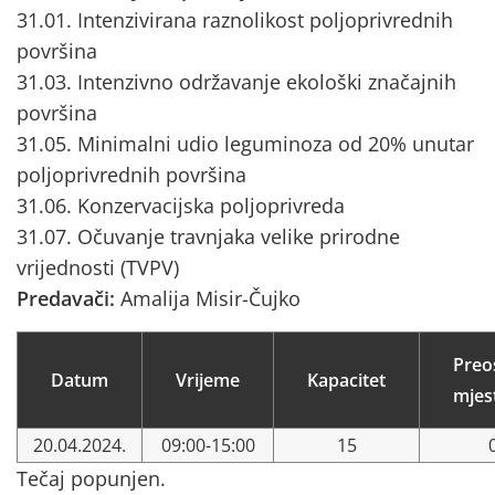
31.01. Intenzivirana raznolikost poljoprivrednih
površina
31.03. Intenzivno održavanje ekološki značajnih
površina
31.05. Minimalni udio leguminoza od 20% unutar
poljoprivrednih površina
31.06. Konzervacijska poljoprivreda
31.07. Očuvanje travnjaka velike prirodne
vrijednosti (TVPV)
Predavači:
Amalija Misir-Čujko
Preo
Datum
Vrijeme
Kapacitet
mjes
20.04.2024.
09:00-15:00
15
Tečaj popunjen.