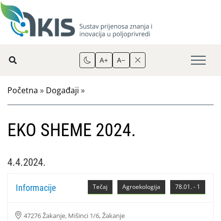
A+
A−
Početna
»
Događaji
»
EKO SHEME 2024.
4.4.2024.
Informacije
Tečaj
Agroekologija
78.01. - 1
47276 Žakanje, Mišinci 1/6, Žakanje