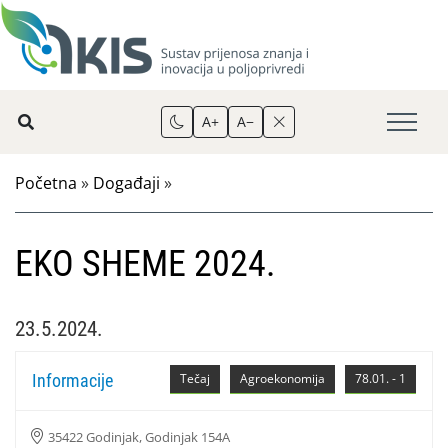
A+
A−
Početna
»
Događaji
»
EKO SHEME 2024.
23.5.2024.
Informacije
Tečaj
Agroekonomija
78.01. - 1
35422 Godinjak, Godinjak 154A