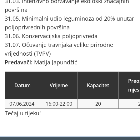
31.03. Intenzivno održavanje ekološki značajnih
površina
31.05. Minimalni udio leguminoza od 20% unutar
poljoprivrednih površina
31.06. Konzervacijska poljoprivreda
31.07. Očuvanje travnjaka velike prirodne
vrijednosti (TVPV)
Predavači:
Matija Japundžić
Preo
Datum
Vrijeme
Kapacitet
mjes
07.06.2024.
16:00-22:00
20
Tečaj u tijeku!