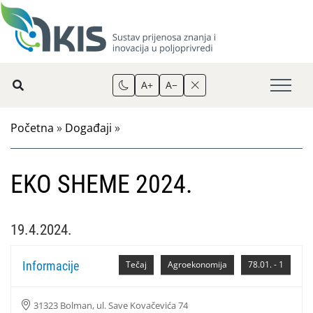
A+
A−
Početna
»
Događaji
»
EKO SHEME 2024.
19.4.2024.
Informacije
Tečaj
Agroekonomija
78.01. - 1
31323 Bolman, ul. Save Kovačevića 74