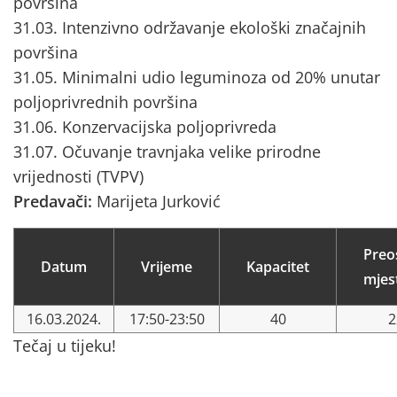
površina
31.03. Intenzivno održavanje ekološki značajnih
površina
31.05. Minimalni udio leguminoza od 20% unutar
poljoprivrednih površina
31.06. Konzervacijska poljoprivreda
31.07. Očuvanje travnjaka velike prirodne
vrijednosti (TVPV)
Predavači:
Marijeta Jurković
Preo
Datum
Vrijeme
Kapacitet
mjes
16.03.2024.
17:50-23:50
40
2
Tečaj u tijeku!