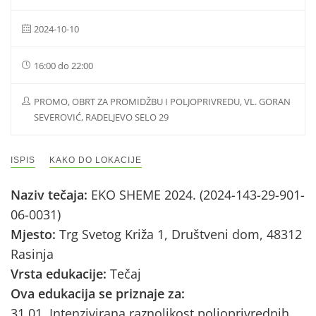
2024-10-10
16:00 do 22:00
PROMO, OBRT ZA PROMIDŽBU I POLJOPRIVREDU, VL. GORAN
SEVEROVIĆ, RADELJEVO SELO 29
ISPIS
KAKO DO LOKACIJE
Naziv tečaja:
EKO SHEME 2024. (2024-143-29-901-
06-0031)
Mjesto:
Trg Svetog Križa 1, Društveni dom, 48312
Rasinja
Vrsta edukacije:
Tečaj
Ova edukacija se priznaje za:
31.01. Intenzivirana raznolikost poljoprivrednih