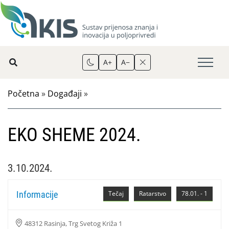
A+
A−
Početna
»
Događaji
»
EKO SHEME 2024.
3.10.2024.
Informacije
Tečaj
Ratarstvo
78.01. - 1
48312 Rasinja, Trg Svetog Križa 1