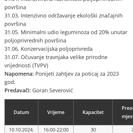
površina
31.03. Intenzivno održavanje ekološki značajnih
površina
31.05. Minimalni udio leguminoza od 20% unutar
poljoprivrednih površina
31.06. Konzervacijska poljoprivreda
31.07. Očuvanje travnjaka velike prirodne
vrijednosti (TVPV)
Napomena:
Ponijeti zahtjev za poticaj za 2023
god.
Predavači:
Goran Severović
Preo
Datum
Vrijeme
Kapacitet
mjes
10.10.2024.
16:00-22:00
30