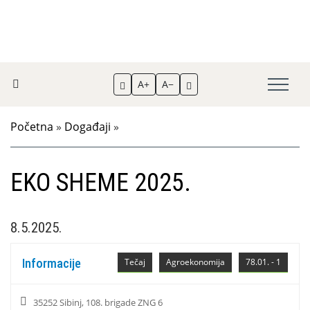
A+
A−
Početna
»
Događaji
»
EKO SHEME 2025.
8.5.2025.
Informacije
Tečaj
Agroekonomija
78.01. - 1
35252 Sibinj, 108. brigade ZNG 6