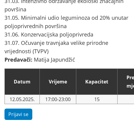
31.03. Intenzivno održavanje ekološki značajnih
površina
31.05. Minimalni udio leguminoza od 20% unutar
poljoprivrednih površina
31.06. Konzervacijska poljoprivreda
31.07. Očuvanje travnjaka velike prirodne
vrijednosti (TVPV)
Predavači:
Matija Japundžić
Pr
Datum
Vrijeme
Kapacitet
mj
12.05.2025.
17:00-23:00
15
Prijavi se