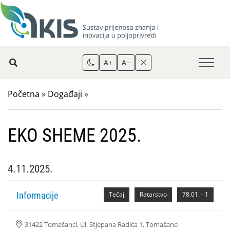
A+
A−
Početna
»
Događaji
»
EKO SHEME 2025.
4.11.2025.
Informacije
Tečaj
Ratarstvo
78.01. - 1
31422 Tomašanci, Ul. Stjepana Radića 1, Tomašanci