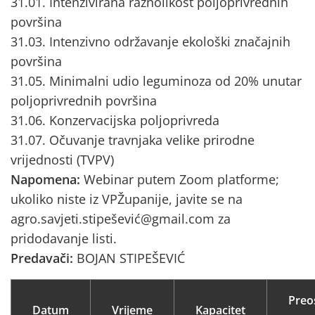
31.01. Intenzivirana raznolikost poljoprivrednih
površina
31.03. Intenzivno održavanje ekološki značajnih
površina
31.05. Minimalni udio leguminoza od 20% unutar
poljoprivrednih površina
31.06. Konzervacijska poljoprivreda
31.07. Očuvanje travnjaka velike prirodne
vrijednosti (TVPV)
Napomena:
Webinar putem Zoom platforme;
ukoliko niste iz VPŽupanije, javite se na
agro.savjeti.stipešević@gmail.com za
pridodavanje listi.
Predavači:
BOJAN STIPEŠEVIĆ
Preo
Datum
Vrijeme
Kapacitet