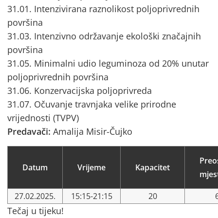
31.01. Intenzivirana raznolikost poljoprivrednih
površina
31.03. Intenzivno održavanje ekološki značajnih
površina
31.05. Minimalni udio leguminoza od 20% unutar
poljoprivrednih površina
31.06. Konzervacijska poljoprivreda
31.07. Očuvanje travnjaka velike prirodne
vrijednosti (TVPV)
Predavači:
Amalija Misir-Čujko
Preo
Datum
Vrijeme
Kapacitet
mjes
27.02.2025.
15:15-21:15
20
Tečaj u tijeku!