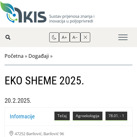
A+
A−
Početna
»
Događaji
»
EKO SHEME 2025.
20.2.2025.
Informacije
Tečaj
Agroekologija
78.01. - 1
47252 Barilović, Barilović 96