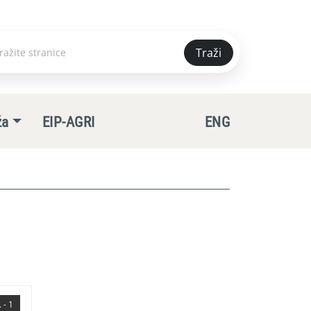
Traži
e
ža
EIP-AGRI
ENG
 - 1