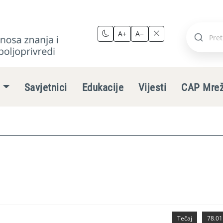
A+
A−
Pretraži
stranic
e
Savjetnici
Edukacije
Vijesti
CAP Mre
Tečaj
78.01.