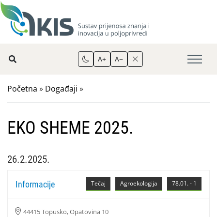
A+
A−
Početna
»
Događaji
»
EKO SHEME 2025.
26.2.2025.
Informacije
Tečaj
Agroekologija
78.01. - 1
44415 Topusko, Opatovina 10