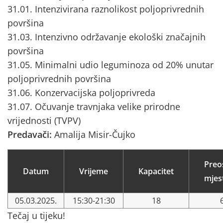
31.01. Intenzivirana raznolikost poljoprivrednih
površina
31.03. Intenzivno održavanje ekološki značajnih
površina
31.05. Minimalni udio leguminoza od 20% unutar
poljoprivrednih površina
31.06. Konzervacijska poljoprivreda
31.07. Očuvanje travnjaka velike prirodne
vrijednosti (TVPV)
Predavači:
Amalija Misir-Čujko
Preo
Datum
Vrijeme
Kapacitet
mjes
05.03.2025.
15:30-21:30
18
Tečaj u tijeku!