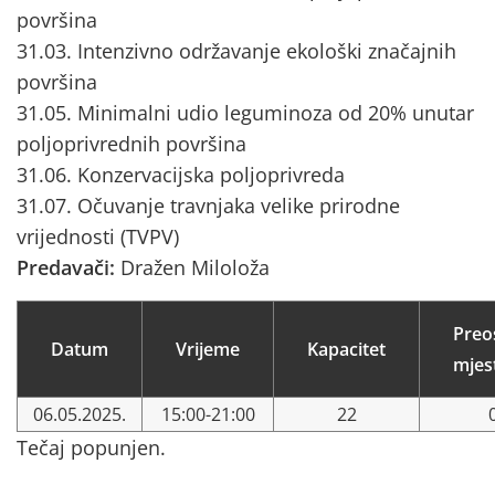
površina
31.03. Intenzivno održavanje ekološki značajnih
površina
31.05. Minimalni udio leguminoza od 20% unutar
poljoprivrednih površina
31.06. Konzervacijska poljoprivreda
31.07. Očuvanje travnjaka velike prirodne
vrijednosti (TVPV)
Predavači:
Dražen Miloloža
Preo
Datum
Vrijeme
Kapacitet
mjes
06.05.2025.
15:00-21:00
22
Tečaj popunjen.